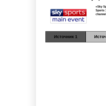
«Sky Sp
Sports 
channel
Источник 1
Источ