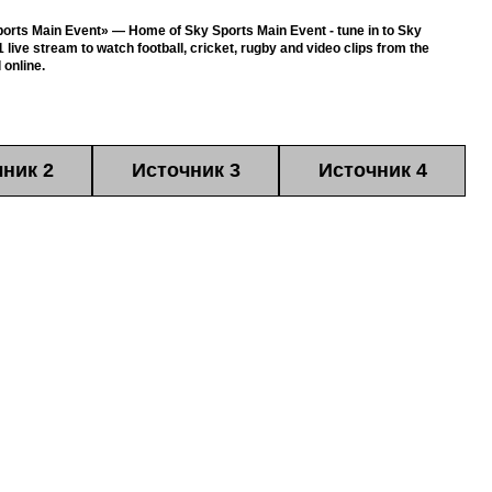
orts Main Event» — Home of Sky Sports Main Event - tune in to Sky
1 live stream to watch football, cricket, rugby and video clips from the
 online.
ник 2
Источник 3
Источник 4